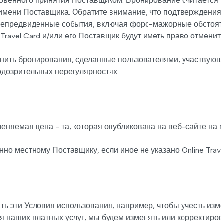
енного принятия Поставщиком. Бронирование считается под
имени Поставщика. Обратите внимание, что подтверждения 
ть непредвиденные события, включая форс-мажорные обсто
 Travel Card и/или его Поставщик будут иметь право отмени
тменить бронирования, сделанные пользователями, участву
дозрительных нерегулярностях.
меняемая цена - та, которая опубликована на веб-сайте на
но местному Поставщику, если иное не указано Online Trave
ь эти Условия использования, например, чтобы учесть изм
я наших платных услуг, мы будем изменять или корректиро