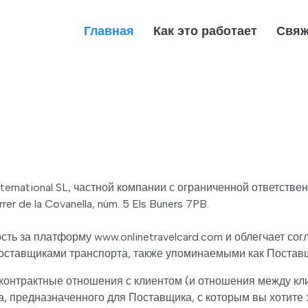
Главная
Как это работает
Свяж
International SL, частной компании с ограниченной ответств
r de la Covanella, núm. 5 Els Buners 7PB.
ость за платформу www.onlinetravelcard.com и облегчает со
поставщиками транспорта, также упоминаемыми как Поставщ
и контрактные отношения с клиентом (и отношения между к
, предназначенного для Поставщика, с которым вы хотите 