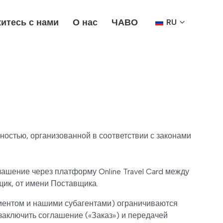
итесь с нами
О нас
ЧАВО
RU
енностью, организованной в соответствии с законами
глашение через платформу Online Travel Card между
ик, от имени Поставщика.
лиентом и нашими субагентами) ограничиваются
заключить соглашение («Заказ») и передачей