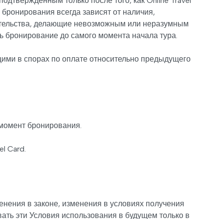
твержденным только после того, как Online Travel
бронирования всегда зависят от наличия,
ятельства, делающие невозможным или неразумным
ть бронирование до самого момента начала тура.
ющими в спорах по оплате относительно предыдущего
 момент бронирования.
l Card.
енения в законе, изменения в условиях получения
вать эти Условия использования в будущем только в