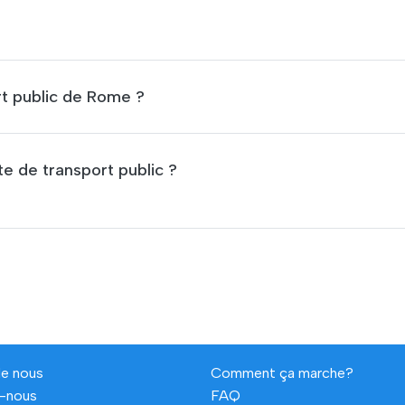
5. Comment obtenir la carte de transport public de Rome ?
6. Quand commence la validité de la carte de transport public ?
de nous
Comment ça marche?
-nous
FAQ