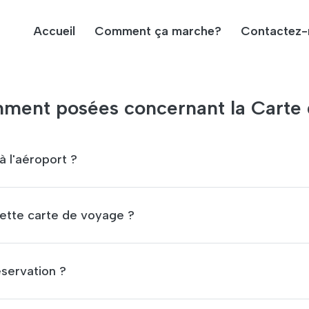
Accueil
Comment ça marche?
Contactez-
mment posées concernant la Carte 
1. Comment trouver le chauffeur de taxi à l'aéroport ?
2. Puis-je voyager hors de la ville avec cette carte de voyage ?
3. Puis-je modifier les informations de réservation ?